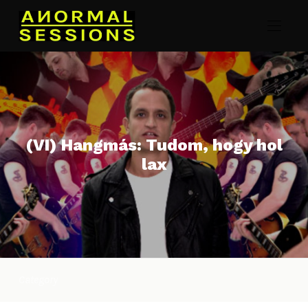
(VI) Hangmás: Tudom, hogy hol
lax
Category